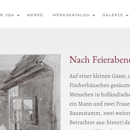
R JQA
WERKE
WERKSKATALOG
GALERIE
Nach Feierabend
Auf einer kleinen Gasse, 
Fischerhäuschen gesäumt 
Menschen in holländische
ein Mann und zwei Fraue
Baumstamm, zwei weiter
Betrachter aus: hinter) 