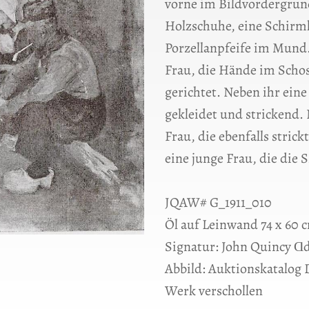
vorne im Bildvordergrund
Holzschuhe, eine Schirm
Porzellanpfeife im Mund.
Frau, die Hände im Schos
gerichtet. Neben ihr eine
gekleidet und strickend. 
Frau, die ebenfalls strick
eine junge Frau, die die 
JQAW# G_1911_010
Öl auf Leinwand 74 x 60 
Signatur: John Quincy Ɑ
Abbild: Auktionskatalog 
Werk verschollen