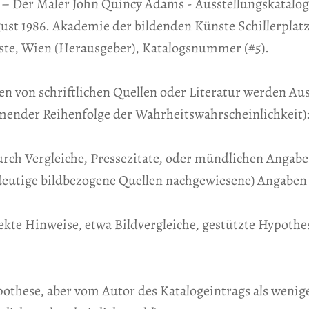
t – Der Maler John Quincy Adams - Ausstellungskatalo
ugust 1986. Akademie der bildenden Künste Schillerplat
ste, Wien (Herausgeber), Katalogsnummer (#5).
en von schriftlichen Quellen oder Literatur werden A
mender Reihenfolge der Wahrheitswahrscheinlichkeit)
durch Vergleiche, Pressezitate, oder mündlichen Angab
ndeutige bildbezogene Quellen nachgewiesene) Angabe
rekte Hinweise, etwa Bildvergleiche, gestützte Hypothe
Hypothese, aber vom Autor des Katalogeintrags als wenig