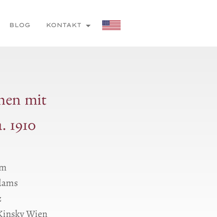
BLOG
KONTAKT
hen mit
. 1910
cm
Ɑdams
z
 Kinsky Wien