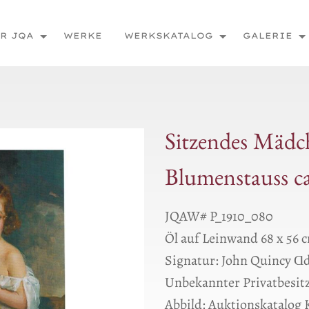
R JQA
WERKE
WERKSKATALOG
GALERIE
Sitzendes Mädc
Blumenstauss ca
JQAW# P_1910_080
Öl auf Leinwand 68 x 56 
Signatur: John Quincy 
Unbekannter Privatbesit
Abbild: Auktionskatalog