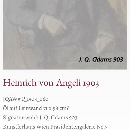
Heinrich von Angeli 1903
JQAW# P_1903_060
Öl auf Leinwand 71 x 58 cm?
Signatur wohl: J. Q. Ɑdams 903
Künstlerhaus Wien Präsidentengalerie No.7