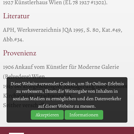
1927 Künstlerhaus Wien (EL 78 1927 #1302).
Literatur
APH, Werksverzeichnis JQA 1995, S. 80, Kat.#49,
Abb.#34.
Provenienz
1906 Ankauf vom Künstler für Moderne Galerie
(Belvedere) Wien.
Diese Website verwendet Cookies, um Ihr Online-Erlebnis
1945 bei kriegsbedingter Auslagerung nach Schloss
zu verbessern, Ihnen die Weitergabe von Inhalten in
Kirchstetten verschwunden.
sozialen Medien zu ermöglichen und den Datenverkehr
Seither verschollen.
auf dieser Website zu messen.
Akzeptieren
Informationen