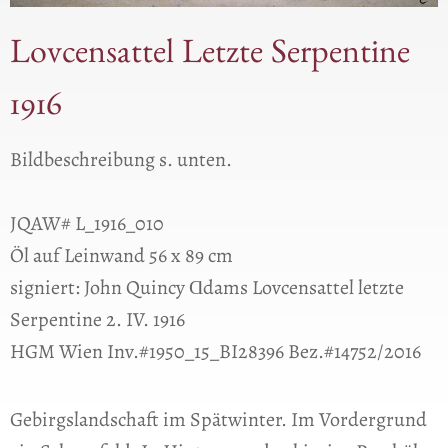
Lovcensattel Letzte Serpentine
1916
Bildbeschreibung s. unten.
JQAW# L_1916_010
Öl auf Leinwand 56 x 89 cm
signiert: John Quincy Ɑdams Lovcensattel letzte
Serpentine 2. IV. 1916
HGM Wien Inv.#1950_15_BI28396 Bez.#14752/2016
Gebirgslandschaft im Spätwinter. Im Vordergrund