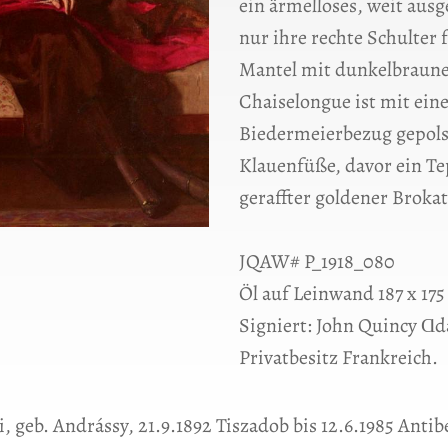
ein ärmelloses, weit ausg
nur ihre rechte Schulter 
Mantel mit dunkelbraune
Chaiselongue ist mit ein
Biedermeierbezug gepolst
Klauenfüße, davor ein Te
geraffter goldener Broka
JQAW# P_1918_080
Öl auf Leinwand 187 x 17
Signiert: John Quincy Ɑ
Privatbesitz Frankreich.
, geb. Andrássy, 21.9.1892 Tiszadob bis 12.6.1985 Antibe