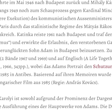
kehrte im Mai 1946 nach Budapest zurück und Mihály Kár
angs 1949 noch zum Schauprozess gegen Kardinal Minds
ere Exekution) des kommunistischen Aussenministers 
 Paris durch das stalinistische Regime des Mátyás Rák
rankreich. Katinka reiste 1961 nach Budapest und traf d
s“) und erwirkte die Erlaubnis, den verstorbenen Gat
 verunglückten Sohn Adam in Budapest beizusetzen. Zur
2 Bände 1967 und 1969) und auf Englisch (A Life Toget
 1966, 343pp.), wobei das Adams Portrait den
Schutzum
rb 1985 in Antibes. Basierend auf ihren Memoiren wurde
ungarischer Film aus 1985 (Regie: András Kovács).
arolyi ist sowohl aufgrund der Prominenz der Dargeste
ne Ausführung eines der Hauptwerke von Adams. Die Da