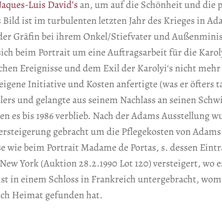
aques-Luis David’s
an, um auf die Schönheit und die po
 Bild ist im turbulenten letzten Jahr des Krieges in Ad
r Gräfin bei ihrem Onkel/Stiefvater und Außenminist
sich beim Portrait um eine Auftragsarbeit für die Karo
chen Ereignisse und dem Exil der Karolyi‘s nicht mehr
gene Initiative und Kosten anfertigte (was er öfters tat
lers und gelangte aus seinem Nachlass an seinen Schw
en es bis 1986 verblieb. Nach der Adams Ausstellung wu
 Versteigerung gebracht um die Pflegekosten von Adams
e wie beim Portrait Madame de Portas, s. dessen Eintr
ew York (Auktion 28.2.1990 Lot 120) versteigert, wo e
t in einem Schloss in Frankreich untergebracht, womi
eich Heimat gefunden hat.