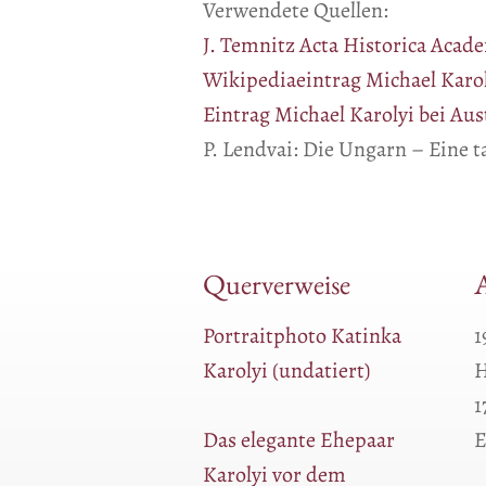
Verwendete Quellen:
J. Temnitz Acta Historica Academ
Wikipediaeintrag Michael Karo
Eintrag Michael Karolyi bei A
P. Lendvai: Die Ungarn – Eine 
Querverweise
A
Portraitphoto Katinka
1
Karolyi (undatiert)
H
1
Das elegante Ehepaar
E
Karolyi vor dem