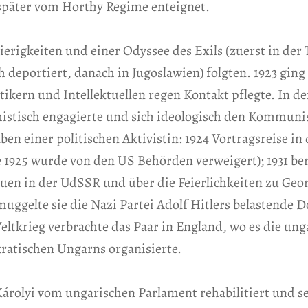
e später vom Horthy Regime enteignet.
ierigkeiten und einer Odyssee des Exils (zuerst in der
h deportiert, danach in Jugoslawien) folgten. 1923 ging
ikern und Intellektuellen regen Kontakt pflegte. In den
istisch engagierte und sich ideologisch den Kommuni
n einer politischen Aktivistin: 1924 Vortragsreise in
e 1925 wurde von den US Behörden verweigert); 1931 ber
auen in der UdSSR und über die Feierlichkeiten zu Geo
muggelte sie die Nazi Partei Adolf Hitlers belastend
Weltkrieg verbrachte das Paar in England, wo es die un
ratischen Ungarns organisierte.
árolyi vom ungarischen Parlament rehabilitiert und se