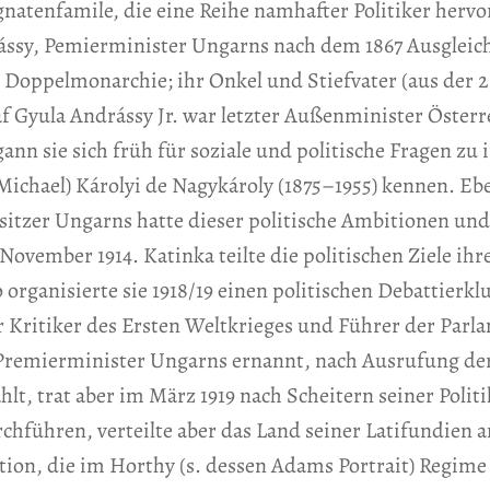
natenfamile, die eine Reihe namhafter Politiker hervo
ássy, Pemierminister Ungarns nach dem 1867 Ausgleich
Doppelmonarchie; ihr Onkel und Stiefvater (aus der 2
af Gyula Andrássy Jr. war letzter Außenminister Öster
n sie sich früh für soziale und politische Fragen zu in
(Michael) Károlyi de Nagykároly (1875–1955) kennen. Eb
itzer Ungarns hatte dieser politische Ambitionen und 
November 1914. Katinka teilte die politischen Ziele ih
(so organisierte sie 1918/19 einen politischen Debattierk
r Kritiker des Ersten Weltkrieges und Führer der Par
s Premierminister Ungarns ernannt, nach Ausrufung d
, trat aber im März 1919 nach Scheitern seiner Politi
hführen, verteilte aber das Land seiner Latifundien a
ion, die im Horthy (s. dessen Adams Portrait) Regime 