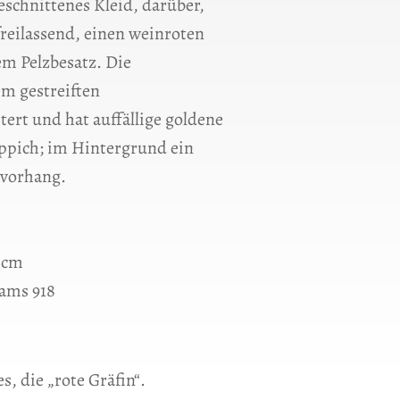
eschnittenes Kleid, darüber,
freilassend, einen weinroten
m Pelzbesatz. Die
em gestreiften
ert und hat auffällige goldene
ppich; im Hintergrund ein
tvorhang.
5 cm
dams 918
s, die „rote Gräfin“.