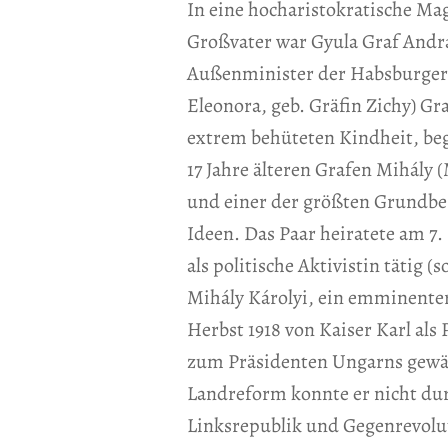
In eine hocharistokratische Mag
Großvater war Gyula Graf Andr
Außenminister der Habsburger 
Eleonora, geb. Gräfin Zichy) Gr
extrem behüteten Kindheit, began
17 Jahre älteren Grafen Mihály 
und einer der größten Grundbes
Ideen. Das Paar heiratete am 7. 
als politische Aktivistin tätig 
Mihály Károlyi, ein emminente
Herbst 1918 von Kaiser Karl al
zum Präsidenten Ungarns gewählt
Landreform konnte er nicht durc
Linksrepublik und Gegenrevolut