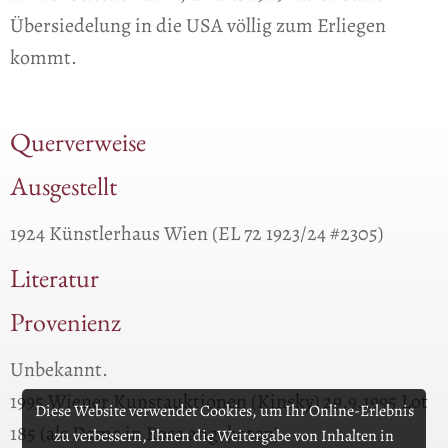
Übersiedelung in die USA völlig zum Erliegen
kommt.
Querverweise
Ausgestellt
1924 Künstlerhaus Wien (EL 72 1923/24 #2305)
Literatur
Provenienz
Unbekannt.
1995 Wiener Kunstauktionen (Kinsky) 29.9.1995 Lot
Diese Website verwendet Cookies, um Ihr Online-Erlebnis
185 (als Dame in Rosa angeboten).
zu verbessern, Ihnen die Weitergabe von Inhalten in