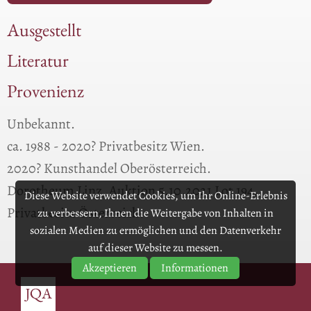
Ausgestellt
Literatur
Provenienz
Unbekannt.
ca. 1988 - 2020? Privatbesitz Wien.
2020? Kunsthandel Oberösterreich.
Dorotheum Linz, Auktion 5.10.2021 Lot 194.
Diese Website verwendet Cookies, um Ihr Online-Erlebnis
Privatbesitz Österreich.
zu verbessern, Ihnen die Weitergabe von Inhalten in
sozialen Medien zu ermöglichen und den Datenverkehr
auf dieser Website zu messen.
Akzeptieren
Informationen