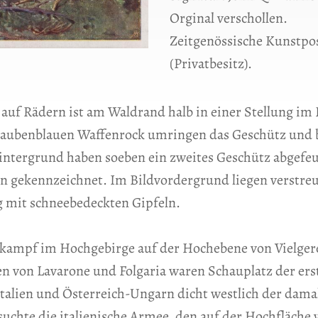
Orginal verschollen.
Zeitgenössische Kunstpo
(Privatbesitz).
z auf Rädern ist am Waldrand halb in einer Stellung i
taubenblauen Waffenrock umringen das Geschütz und b
intergrund haben soeben ein zweites Geschütz abgefeu
 gekennzeichnet. Im Bildvordergrund liegen verstreu
g mit schneebedeckten Gipfeln.
riekampf im Hochgebirge auf der Hochebene von Vielger
n von Lavarone und Folgaria waren Schauplatz der erst
alien und Österreich-Ungarn dicht westlich der dama
rsuchte die italienische Armee, den auf der Hochfläche 