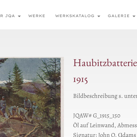
R JQA
WERKE
WERKSKATALOG
GALERIE
Haubitzbatterie
1915
Bildbeschreibung s. unte
JQAW# G_1915_150
Öl auf Leinwand, Abmes
Signatur: John Q. Ɑdams