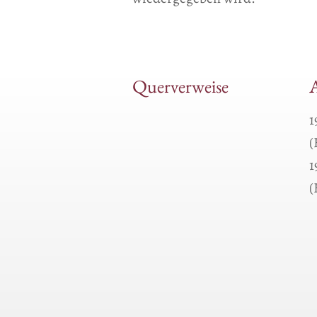
Querverweise
A
1
(
1
(