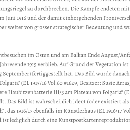
stungsriegel zu durchbrechen. Die Kämpfe endeten mit
im Juni 1916 und der damit einhergehenden Frontvers
aber weiter von grosser strategischer Bedeutung und wu
ontbesuchen im Osten und am Balkan Ende August/Anf
ahresende 1915 verblieb. Auf Grund der Vegetation ist d
 September) fertiggestellt hat. Das Bild wurde danach
Folgaria" (EL 1915/16 Vol.60 #1629, Besitzer: Susie Arr
e Haubitzenbatterie III/3 am Plateau von Folgaria“ (EL
t. Das Bild ist wahrscheinlich ident (oder existiert al
“, das 1916/17 ebenfalls im Künstlerhaus (EL 1916/17 Vol
d ist lediglich durch eine Kunstpostkartenreproduktio