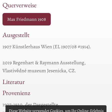
Querverweise
Max Friedmann 1908
Ausgestellt
1907 Künstlerhaus Wien (EL 1907/08 #1914).
2019 Regenhart & Raymann Ausstellung,
Vlastivědné muzeum Jesenicka, CZ.
Literatur
Provenienz
1907-1920, der Dargestellte.
Diese Website verwendet Cookies, um Ihr Online-Erlebnis