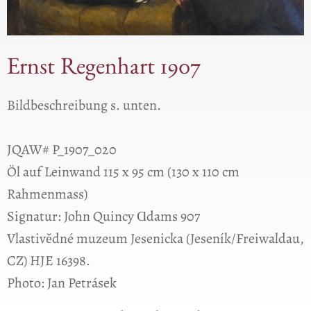
Ernst Regenhart 1907
Bildbeschreibung s. unten.
JQAW# P_1907_020
Öl auf Leinwand 115 x 95 cm (130 x 110 cm
Rahmenmass)
Signatur: John Quincy Ɑdams 907
Vlastivědné muzeum Jesenicka (Jeseník/Freiwaldau,
CZ) HJE 16398.
Photo: Jan Petrásek