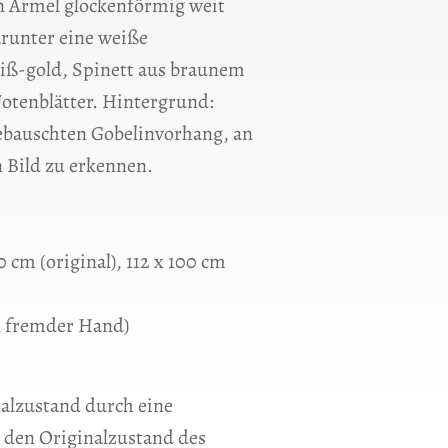
n Ärmel glockenförmig weit
runter eine weiße
eiß-gold, Spinett aus braunem
otenblätter. Hintergrund:
bauschten Gobelinvorhang, an
n Bild zu erkennen.
 cm (original), 112 x 100 cm
n fremder Hand)
nalzustand durch eine
 den Originalzustand des