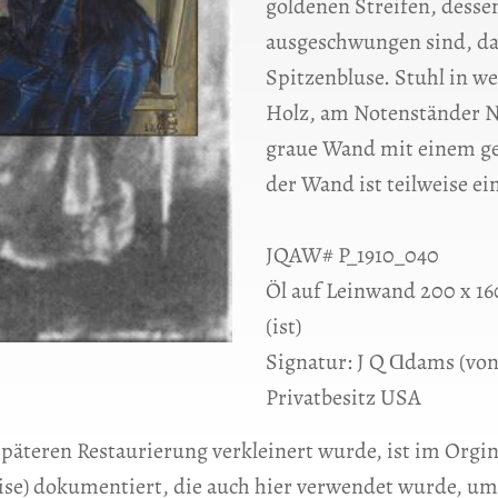
goldenen Streifen, desse
ausgeschwungen sind, da
Spitzenbluse. Stuhl in w
Holz, am Notenständer N
graue Wand mit einem ge
der Wand ist teilweise ei
JQAW# P_1910_040
Öl auf Leinwand 200 x 160
(ist)
Signatur: J Q Ɑdams (vo
Privatbesitz USA
 späteren Restaurierung verkleinert wurde, ist im Orgi
ise) dokumentiert, die auch hier verwendet wurde, um