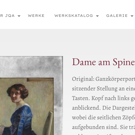
R JQA
WERKE
WERKSKATALOG
GALERIE
Dame am Spinet
Original: Ganzkörperportr
sitzender Stellung an ei
Tasten. Kopf nach links 
anblickend. Die Dargestel
wobei die seitlichen Zöpf
aufgebunden sind. Sie trä